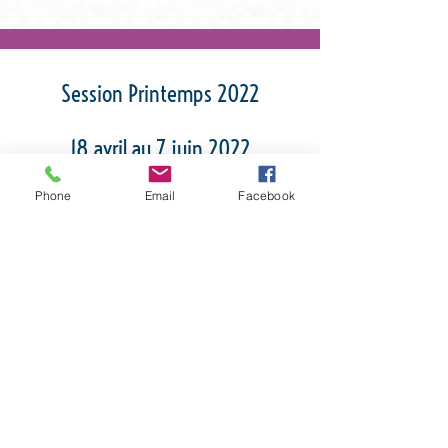
Session Printemps 2022
18 avril au 7 juin 2022
Phone
Email
Facebook
8 semaines
*Horaire sujet à changement