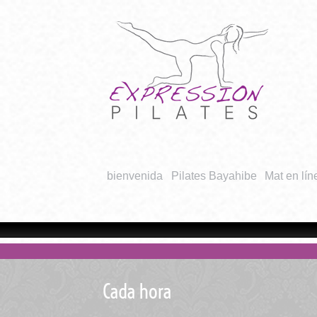
bienvenida
Pilates Bayahibe
Mat en lín
Cada hora