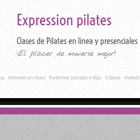
Expression pilates
Clases de Pilates en linea y presenciales
¡El placer de moverse mejor!
ea
reformer en línea
Reformer privado o dúo
Vídeos
metodo